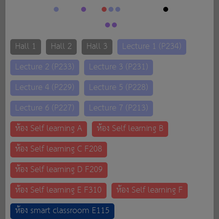
เวลา 13:00 น. ถึง 17:00 น.
01 ก.ย. 2569 เวลา 13:00 น. ถึง 02 ก.ย. 2569 เว
เวลา 08:00 น. ถึง 17:30 น.
เวลา 08:30 น. ถึง 16:30 น.
เวลา 13:00 น. ถึง 17:00 น.
เวลา 13:30 น. ถึง
เวลา 16:00 น. ถึง 18:00 น.
เวลา 16:00 น. ถึง 18:00 น.
Hall 1
Hall 2
Hall 3
Lecture 1 (P234)
Lecture 2 (P233)
Lecture 3 (P231)
Lecture 4 (P229)
Lecture 5 (P228)
Lecture 6 (P227)
Lecture 7 (P213)
ห้อง Self learning A
ห้อง Self learning B
ห้อง Self learning C F208
ห้อง Self learning D F209
ห้อง Self learning E F310
ห้อง Self learning F
ห้อง smart classroom E115